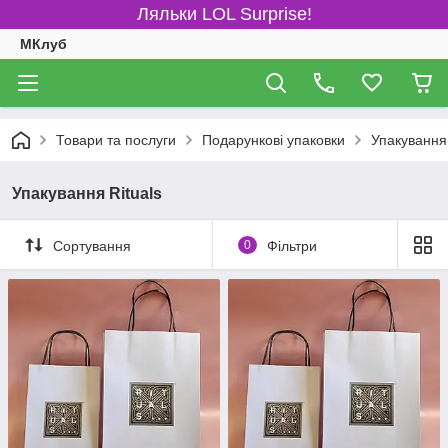
Ляльки LOL Surprise!
МКлуб
Товари та послуги
Подарункові упаковки
Упакування 
Упакування Rituals
Сортування
0
Фільтри