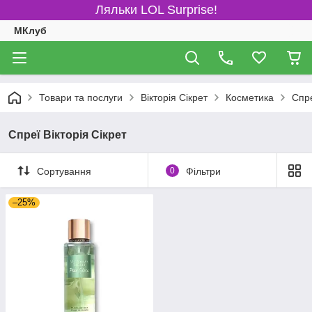
Ляльки LOL Surprise!
МКлуб
Товари та послуги
Вікторія Сікрет
Косметика
Спре
Спреї Вікторія Сікрет
Сортування
0
Фільтри
–25%