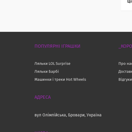
Ці
ПОПУЛЯРНІ ІГРАШКИ
_КОРО
Ляльки LOL Surprise
Про на
Ляльки Барбі
Достав
Машинки і треки Hot Wheels
Відгук
вул Олімпійська, Бровари, Україна