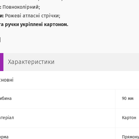
:
Повноколірний;
и:
Рожеві атласні стрічки;
та ручки укріплені картоном.
Характеристики
сновні
ибина
90 мм
теріал
Картон
орма
Прямоку