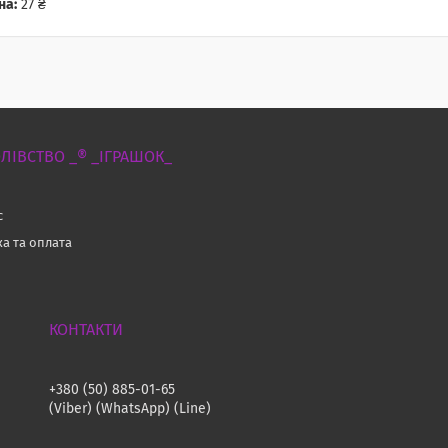
на:
27 ₴
ЛІВСТВО _® _ІГРАШОК_
с
ка та оплата
и
+380 (50) 885-01-65
(Viber) (WhatsApp) (Line)