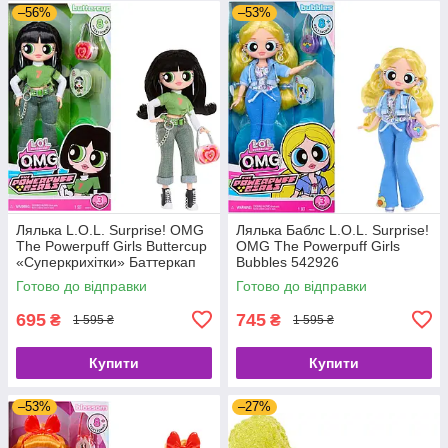
–56%
–53%
Лялька L.O.L. Surprise! OMG
Лялька Баблс L.O.L. Surprise!
The Powerpuff Girls Buttercup
OMG The Powerpuff Girls
«Суперкрихітки» Баттеркап
Bubbles 542926
542872
Готово до відправки
Готово до відправки
695
745
₴
₴
1 595 ₴
1 595 ₴
Купити
Купити
–53%
–27%