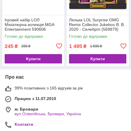
Ігровий набір LОЛ
Лялька LOL Surprise OMG
Мініатюрна колекція MGA
Remix Collector Jukebox B. B.
Entertainment 590606
2020 - Селебріті (569879)
Готово до відправки
Готово до відправки
245
1 495
₴
₴
295 ₴
1 595 ₴
Купити
Купити
Про нас
99% позитивних з 165 відгуків за рік
Працює з 11.07.2010
м. Бровари
вул Олімпійська, Бровари, Україна
Контакти