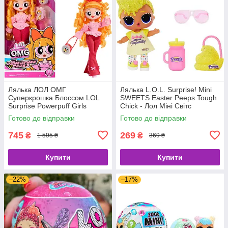
Лялька ЛОЛ ОМГ
Лялька L.O.L. Surprise! Mini
Суперкрошка Блоссом LOL
SWEETS Easter Peeps Tough
Surprise Powerpuff Girls
Chick - Лол Міні Світс
Blossom 542827
Великдень Курча 590767
Готово до відправки
Готово до відправки
745
269
₴
₴
1 595 ₴
369 ₴
Купити
Купити
–22%
–17%