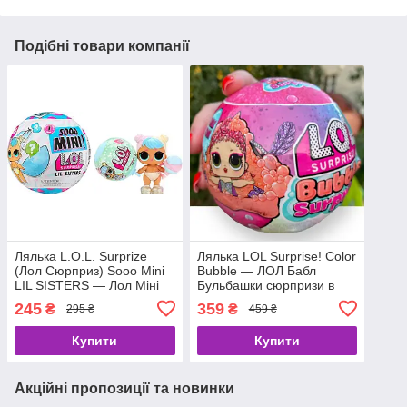
Подібні товари компанії
Лялька L.O.L. Surprize
Лялька LOL Surprise! Color
(Лол Сюрприз) Sooo Mini
Bubble — ЛОЛ Бабл
LIL SISTERS — Лол Міні
Бульбашки сюрпризи в
Крихітки — Сестрички
кулі 588870
245
359
₴
₴
295 ₴
459 ₴
588436
Купити
Купити
Акційні пропозиції та новинки