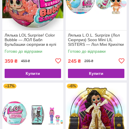
Лялька LOL Surprise! Color
Лялька L.O.L. Surprize (Лол
Bubble — ЛОЛ Бабл
Сюрприз) Sooo Mini LIL
Бульбашки сюрпризи в кулі
SISTERS — Лол Міні Крихітки
588870
— Сестрички 588436
Готово до відправки
Готово до відправки
359
245
₴
₴
459 ₴
295 ₴
Купити
Купити
–17%
–6%