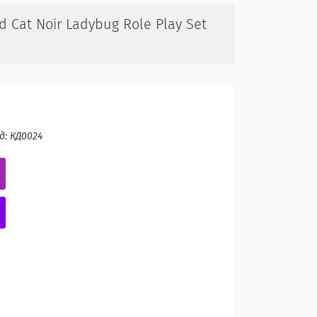
d Cat Noir Ladybug Role Play Set
д:
КД0024