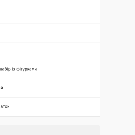
набір із фігурками
ий
чаток