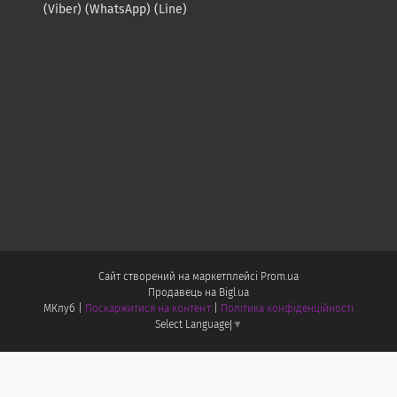
(Viber) (WhatsApp) (Line)
Сайт створений на маркетплейсі
Prom.ua
Продавець на Bigl.ua
МКлуб |
Поскаржитися на контент
|
Політика конфіденційності
Select Language
▼