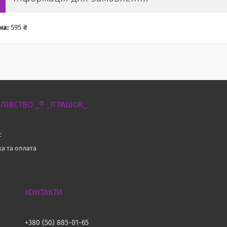
на:
595 ₴
ЛІВСТВО _® _ІГРАШОК_
с
ка та оплата
и
+380 (50) 885-01-65