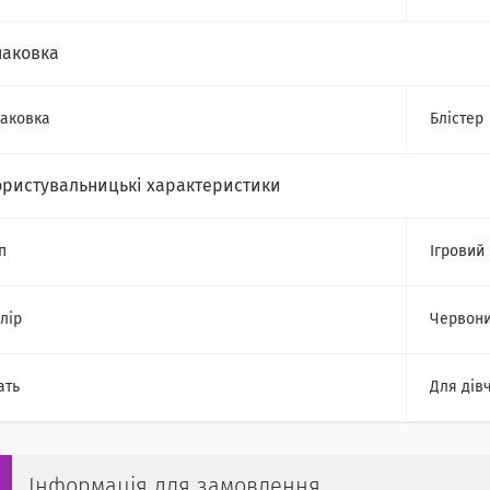
паковка
аковка
Блістер
ористувальницькі характеристики
п
Ігровий 
лір
Червон
ать
Для дів
Інформація для замовлення