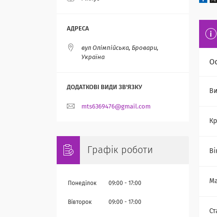
вул Олімпійська, Бровари,
Україна
О
Ви
mts6369476@gmail.com
Кр
Графік роботи
Ві
Ма
Понеділок
09:00
17:00
Вівторок
09:00
17:00
Ст