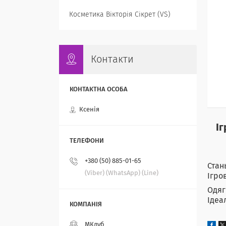
Косметика Вікторія Сікрет (VS)
Контакти
Ксенія
Іг
+380 (50) 885-01-65
Стан
(Viber) (WhatsApp) (Line)
Ігро
Одяг
Ідеа
МКлуб