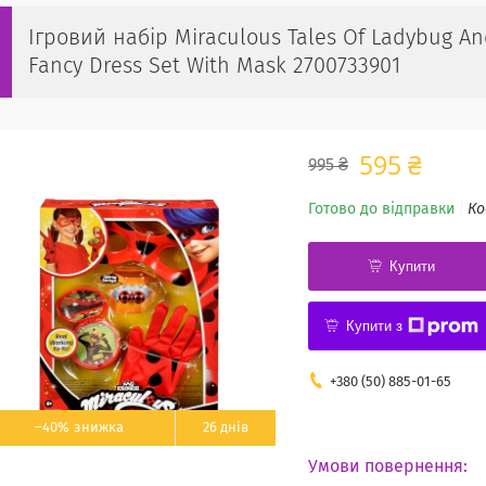
Ігровий набір Miraculous Tales Of Ladybug An
Fancy Dress Set With Mask 2700733901
595 ₴
995 ₴
Готово до відправки
Ко
Купити
Купити з
+380 (50) 885-01-65
–40%
26 днів