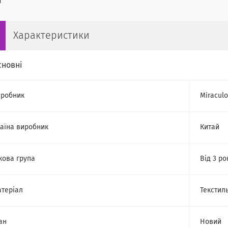
Характеристики
сновні
робник
Miracul
аїна виробник
Китай
кова група
Від 3 ро
теріал
Текстил
ан
Новий