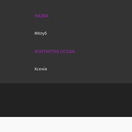
МКлуб
Ксенія