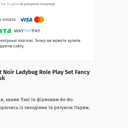
ом 14 днів
за рахунок покупця
лектронні платежі. Тепер ви можете купити
даючи сайту.
 Noir Ladybug Role Play Set Fancy
sk
и, квами Тіккі та фірмовим йо-йо.
борючись із лиходіями та рятуючи Париж.