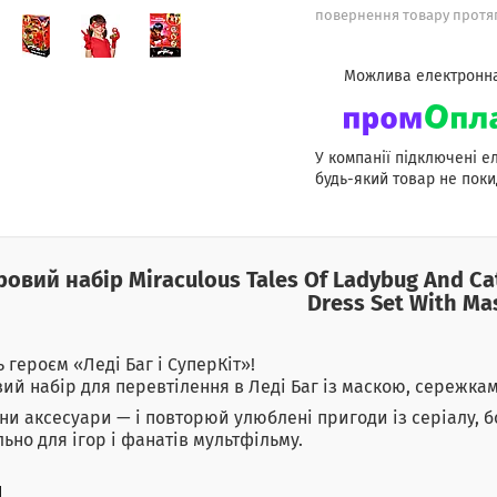
повернення товару протяг
У компанії підключені е
будь-який товар не поки
ровий набір Miraculous Tales Of Ladybug And Cat
Dress Set With Ma
ь героєм «Леді Баг і СуперКіт»!
вий набір для перевтілення в Леді Баг із маскою, сережкам
ни аксесуари — і повторюй улюблені пригоди із серіалу, 
льно для ігор і фанатів мультфільму.