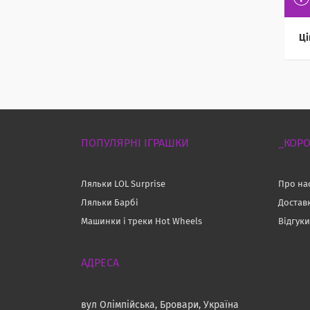
Ці
ПОПУЛЯРНІ ІГРАШКИ
_КОРО
Ляльки LOL Surprise
Про на
Ляльки Барбі
Достав
Машинки і треки Hot Wheels
Відгук
вул Олімпійська, Бровари, Україна